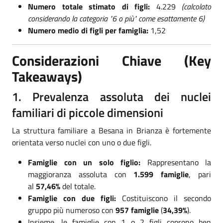
Numero totale stimato di figli:
4.229
(calcolato
considerando la categoria "6 o più" come esattamente 6)
Numero medio di figli per famiglia:
1,52
Considerazioni Chiave (Key
Takeaways)
1. Prevalenza assoluta dei nuclei
familiari di piccole dimensioni
La struttura familiare a Besana in Brianza è fortemente
orientata verso nuclei con uno o due figli.
Famiglie con un solo figlio:
Rappresentano la
maggioranza assoluta con
1.599 famiglie
, pari
al
57,46%
del totale.
Famiglie con due figli:
Costituiscono il secondo
gruppo più numeroso con
957 famiglie
(
34,39%
).
Insieme, le famiglie con 1 o 2 figli coprono ben